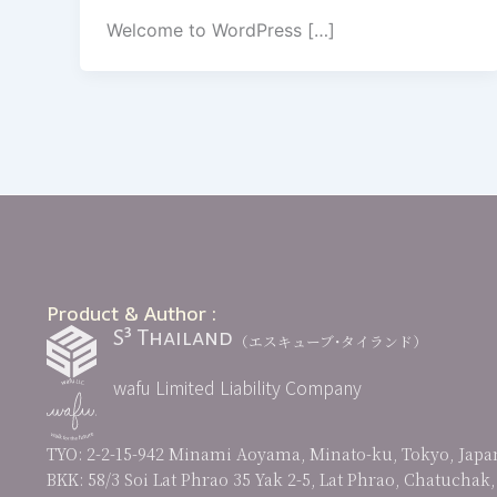
Welcome to WordPress […]
Product & Author :
S³ Thailand
（エスキューブ･タイランド）
wafu Limited Liability Company
TYO: 2-2-15-942 Minami Aoyama, Minato-ku, Tokyo, Japa
BKK: 58/3 Soi Lat Phrao 35 Yak 2-5, Lat Phrao, Chatuchak