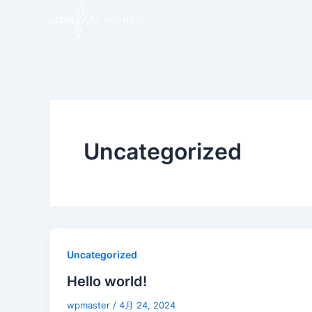
内
容
を
ス
キ
ッ
プ
Uncategorized
Uncategorized
Hello world!
wpmaster
/
4月 24, 2024